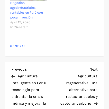
Negocios
agroindustriales
rentables en Perú con
poca inversión
April 12, 2026
In "General"
GENERAL
P
Previous
Next
Previous
Next
Post
Post
Agricultura
Agricultura
o
inteligente en Perú:
regenerativa: una
tecnología para
alternativa para
s
enfrentar la crisis
restaurar suelos y
t
hídrica y mejorar la
capturar carbono