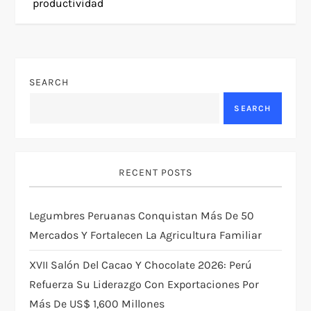
productividad
n
a
v
SEARCH
SEARCH
i
g
RECENT POSTS
a
t
Legumbres Peruanas Conquistan Más De 50
Mercados Y Fortalecen La Agricultura Familiar
i
XVII Salón Del Cacao Y Chocolate 2026: Perú
o
Refuerza Su Liderazgo Con Exportaciones Por
Más De US$ 1,600 Millones