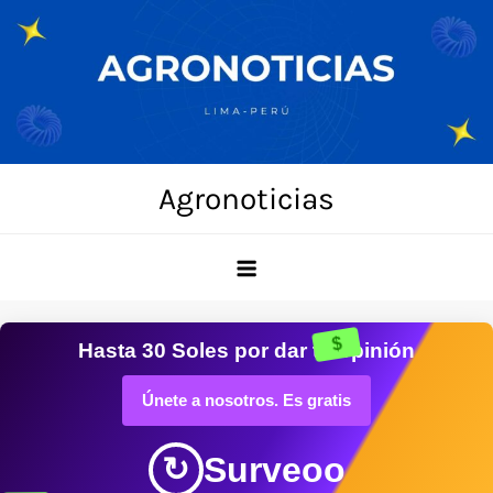
Skip
to
content
Agronoticias
$
Hasta
30 Soles
por dar tu opinión
Únete a nosotros. Es gratis
Surveoo
↻