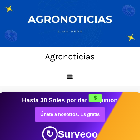
Skip
to
content
Agronoticias
$
Hasta
30 Soles
por dar tu opinión
Únete a nosotros. Es gratis
Surveoo
↻