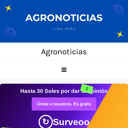
Skip
to
content
Agronoticias
$
Hasta
30 Soles
por dar tu opinión
Únete a nosotros. Es gratis
Surveoo
↻