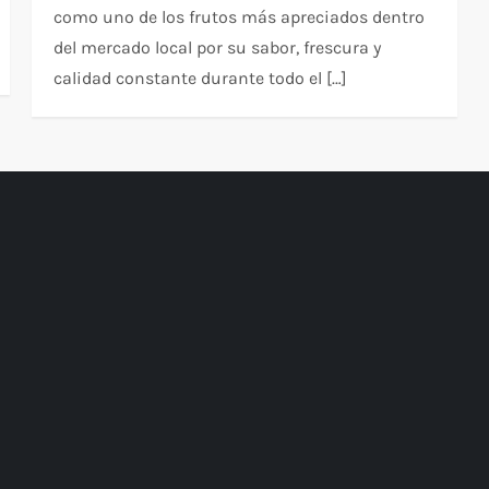
como uno de los frutos más apreciados dentro
del mercado local por su sabor, frescura y
calidad constante durante todo el […]