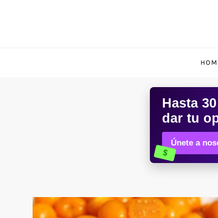
HOM
Hasta
30
dar tu o
Únete a noso
$