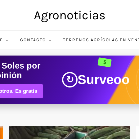
Agronoticias
E
CONTACTO
TERRENOS AGRÍCOLAS EN VEN
$
 Soles
por
pinión
Surveoo
↻
tros. Es gratis