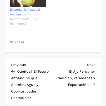
El sanky, la fruta del
Ande peruano
November 19, 2025
In "General"
GENERAL
P
Previous
Next
Previous
Next
Post
Post
Queñual: El Tesoro
El Ajo Peruano:
o
Altoandino que
Tradición, Variedades y
Siembra Agua y
Exportación
s
Oportunidades
t
Sostenibles