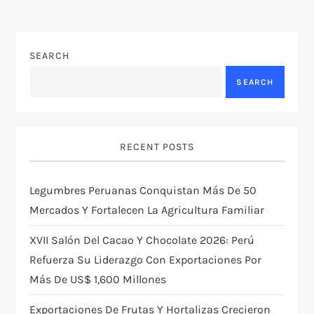
n
a
SEARCH
v
SEARCH
i
g
RECENT POSTS
a
Legumbres Peruanas Conquistan Más De 50
t
Mercados Y Fortalecen La Agricultura Familiar
i
XVII Salón Del Cacao Y Chocolate 2026: Perú
Refuerza Su Liderazgo Con Exportaciones Por
o
Más De US$ 1,600 Millones
n
Exportaciones De Frutas Y Hortalizas Crecieron