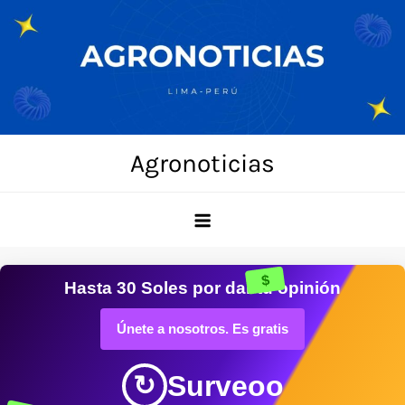
Skip
to
content
Agronoticias
$
Hasta
30 Soles
por dar tu opinión
Únete a nosotros. Es gratis
Surveoo
↻